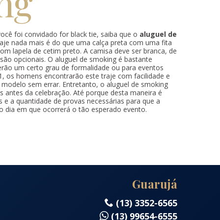
ng
ocê foi convidado for black tie, saiba que o
aluguel de
traje nada mais é do que uma calça preta com uma fita
 com lapela de cetim preto. A camisa deve ser branca, de
s são opcionais. O aluguel de smoking é bastante
ão um certo grau de formalidade ou para eventos
1, os homens encontrarão este traje com facilidade e
 modelo sem errar. Entretanto, o aluguel de smoking
ias antes da celebração. Até porque desta maneira é
es e a quantidade de provas necessárias para que a
 o dia em que ocorrerá o tão esperado evento.
Guarujá
(13) 3352-6565
(13) 99654-6555