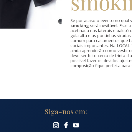
smoki
Se por acaso o evento no qual v
smoking
será inevitável. Este 
acetinada nas laterais e paletó
gola alta e as pontinhas virada
comum para casamentos que ter
sociais importantes. Na LOCAL 
ainda aprenderão como vestir o
deve ser feito cerca de trinta d
possível fazer os devidos ajust
composição fique perfeita para
Siga-nos em: