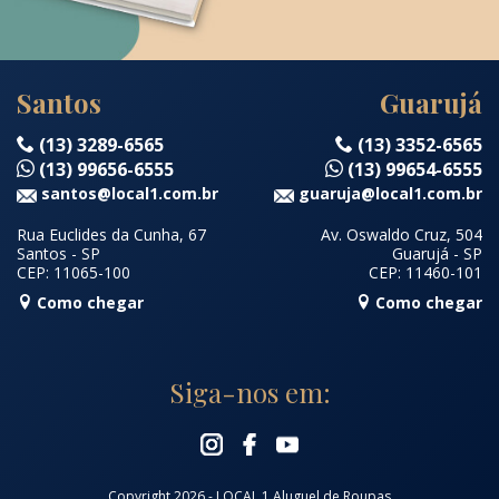
Santos
Guarujá
(13) 3289-6565
(13) 3352-6565
(13) 99656-6555
(13) 99654-6555
santos@local1.com.br
guaruja@local1.com.br
Rua Euclides da Cunha, 67
Av. Oswaldo Cruz, 504
Santos - SP
Guarujá - SP
CEP: 11065-100
CEP: 11460-101
Como chegar
Como chegar
Siga-nos em:
Copyright 2026 - LOCAL 1 Aluguel de Roupas