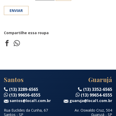
Compartilhe essa roupa
Santos
Guarujá
(13) 3289-6565
(13) 3352-6565
(13) 99656-6555
(13) 99654-6555
santos@local1.com.br
guaruja@local1.com.br
Rua Euclides da Cunha, 67
Av. Oswaldo Cruz, 504
Santos - SP
Guarujá - SP